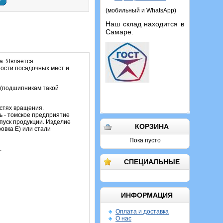
у
(мобильный и WhatsApp)
Наш склад находится в
Самаре.
а. Является
ости посадочных мест и
 (подшипникам такой
остях вращения.
ь - томское предприятие
пуск продукции. Изделие
КОРЗИНА
овка Е) или стали
Пока пусто
.
СПЕЦИАЛЬНЫЕ
ИНФОРМАЦИЯ
Оплата и доставка
О нас