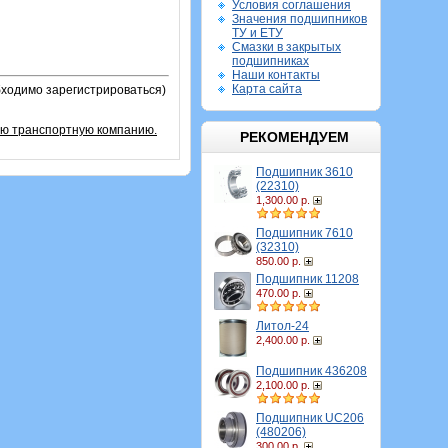
Условия соглашения
Значения подшипников
ТУ и ЕТУ
Смазки в закрытых
подшипниках
Наши контакты
Карта сайта
бходимо зарегистрироваться)
ую транспортную компанию.
РЕКОМЕНДУЕМ
Подшипник 3610
(22310)
1,300.00 р.
Подшипник 7610
(32310)
850.00 р.
Подшипник 11208
470.00 р.
Литол-24
2,400.00 р.
Подшипник 436208
2,100.00 р.
Подшипник UC206
(480206)
300.00 р.