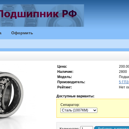
а
Оформить
Цена:
200.00
Наличие:
2800
Модель:
Подши
Производитель:
5 ГПЗ 
Рейтинг:
Нет о
Доступные варианты:
Сепаратор: