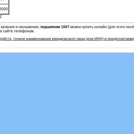
6000
2
 качения и скольжения,
подшипник 1007
можно купить онлайн (для этого нео
на сайте телефонам.
алуйста, точное наименование юридического лица (или ИНН) и предпочитаем