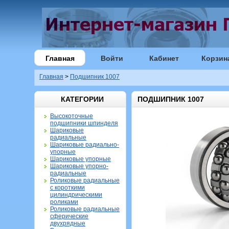
Главная
Войти
Кабинет
Корзин
Главная
>
Подшипник 1007
КАТЕГОРИИ
ПОДШИПНИК 1007
Высокоточные
подшипники шпинделя
Шариковые
радиальные
Шариковые радиально-
упорные
Шариковые упорные
Шариковые упорно-
радиальные
Роликовые радиальные
с короткими
цилиндрическими
роликами
Роликовые радиальные
сферические
двухрядные