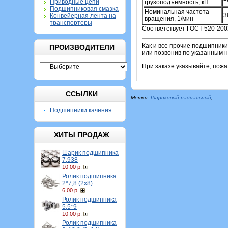
Приводные цепи
грузоподъемность, кН
Подшипниковая смазка
Номинальная частота
3
Конвейерная лента на
вращения, 1/мин
транспортеры
Соответствует ГОСТ 520-200
Как и все прочие подшипники
ПРОИЗВОДИТЕЛИ
или позвонив по указанным 
При заказе указывайте, пож
ССЫЛКИ
Метки:
Шариковый радиальный
,
Подшипники качения
ХИТЫ ПРОДАЖ
Шарик подшипника
7,938
10.00 р.
Ролик подшипника
2*7,8 (2х8)
6.00 р.
Ролик подшипника
5,5*9
10.00 р.
Ролик подшипника