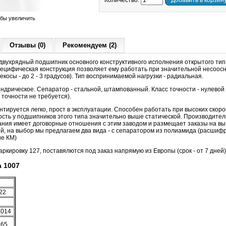
Количество:
Добавить в корзин
обы увеличить
Отзывы (0)
Рекомендуем (2)
вухрядный подшипник основного конструктивного исполнения открытого тип
цифическая конструкция позволяет ему работать при значительной несоосн
косы - до 2 - 3 градусов). Тип воспринимаемой нагрузки - радиальная.
ндрическое. Сепаратор - стальной, штампованный. Класс точности - нулевой
 точности не требуется).
ируется легко, прост в эксплуатации. Способен работать при высоких скор
сть у подшипников этого типа значительно выше статической. Производител
ния имеет договорные отношения с этим заводом и размещает заказы на вы
, на выбор мы предлагаем два вида - с сепаратором из полиамида (расшифр
ие КМ)
кировку 127, поставялются под заказ напрямую из Европы (срок - от 7 дней)
 1007
22
,014
,65