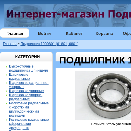
Главная
Войти
Кабинет
Корзина
Оф
Главная
>
Подшипник 1000801 (61801, 6801)
КАТЕГОРИИ
ПОДШИПНИК 10
Высокоточные
подшипники шпинделя
Шариковые
радиальные
Шариковые радиально-
упорные
Шариковые упорные
Шариковые упорно-
радиальные
Роликовые радиальные
с короткими
цилиндрическими
роликами
Роликовые радиальные
сферические
Нажмите, чтобы увеличит
двухрядные