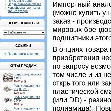
Приводные цепи
Импортный анало
Подшипниковая смазка
Конвейерная лента на
(можно купить у 
транспортеры
заказ - производ
ПРОИЗВОДИТЕЛИ
мировых брендов
подшипники этого
ССЫЛКИ
В опциях товара
Подшипники качения
приобретения не
по запросу возмо
ХИТЫ ПРОДАЖ
том числе и из н
Шарик подшипника
7,938
открытого или за
10.00 р.
Ролик подшипника
пластической сма
2*7,8 (2х8)
6.00 р.
Ролик подшипника
(или DD) - резин
5,5*9
10.00 р.
полиамида). Пов
Ролик подшипника