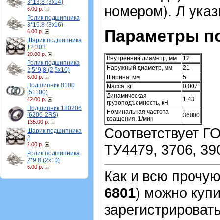
3*13,8 (3х14)
номером). Л ука
6.00 р.
Ролик подшипника
3*15,8 (3х16)
Параметры п
6.00 р.
Шарик подшипника
12,303
20.00 р.
Внутренний диаметр, мм
12
Ролик подшипника
Наружный диаметр, мм
21
2,5*9,8 (2,5х10)
6.00 р.
Ширина, мм
5
Подшипник 8100
Масса, кг
0,007
(51100)
Динамическая
1,43
42.00 р.
грузоподъемность, кН
Подшипник 180206
Номинальная частота
(6206-2RS)
36000
вращения, 1/мин
135.00 р.
Соответствует ГО
Шарик подшипника
2
2.00 р.
ТУ4479, 3706, 390
Ролик подшипника
2*9,8 (2х10)
6.00 р.
Как и всю прочу
6801
)
можно купи
зарегистрировать