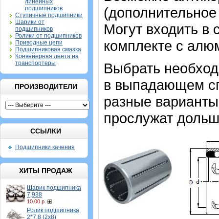
линейных
(дополнительное
подшипников
Ступичные подшипники
Шарики от
Могут входить в 
подшипников
Ролики от подшипников
комплекте с алю
Приводные цепи
Подшипниковая смазка
Конвейерная лента на
транспортеры
Выбрать необхо
в выпадающем спи
ПРОИЗВОДИТЕЛИ
разные варианты,
прослужат дольш
ССЫЛКИ
Подшипники качения
ХИТЫ ПРОДАЖ
Шарик подшипника
7,938
10.00 р.
Ролик подшипника
2*7,8 (2х8)