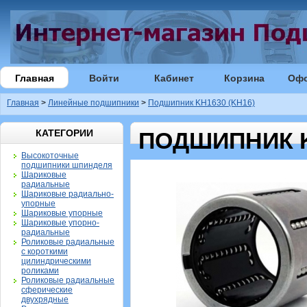
Главная
Войти
Кабинет
Корзина
Оф
Главная
>
Линейные подшипники
>
Подшипник KH1630 (KH16)
КАТЕГОРИИ
ПОДШИПНИК K
Высокоточные
подшипники шпинделя
Шариковые
радиальные
Шариковые радиально-
упорные
Шариковые упорные
Шариковые упорно-
радиальные
Роликовые радиальные
с короткими
цилиндрическими
роликами
Роликовые радиальные
сферические
двухрядные