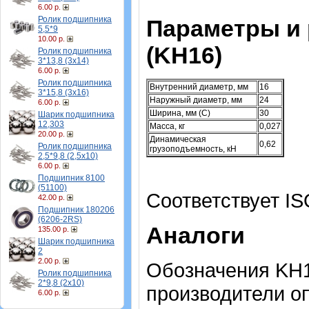
6.00 р.
Ролик подшипника
Параметры и
5,5*9
10.00 р.
(KH16)
Ролик подшипника
3*13,8 (3х14)
6.00 р.
Ролик подшипника
Внутренний диаметр, мм
16
3*15,8 (3х16)
Наружный диаметр, мм
24
6.00 р.
Ширина, мм (C)
30
Шарик подшипника
12,303
Масса, кг
0,027
20.00 р.
Динамическая
0,62
Ролик подшипника
грузоподъемность, кН
2,5*9,8 (2,5х10)
6.00 р.
Подшипник 8100
(51100)
Соответствует IS
42.00 р.
Подшипник 180206
(6206-2RS)
Аналоги
135.00 р.
Шарик подшипника
2
2.00 р.
Обозначения KH1
Ролик подшипника
2*9,8 (2х10)
производители о
6.00 р.