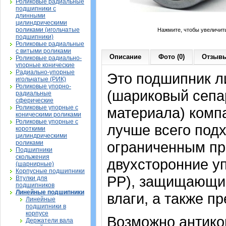
Роликовые радиальные
подшипники с
длинными
цилиндрическими
роликами (игольчатые
Нажмите, чтобы увеличит
подшипники)
Роликовые радиальные
с витыми роликами
Описание
Фото (0)
Отзывы
Роликовые радиально-
упорные конические
Радиально-упорные
Это подшипник л
игольчатые (РИК)
Роликовые упорно-
(шариковый сепа
радиальные
сферические
Роликовые упорные с
материала) компа
коническими роликами
Роликовые упорные с
лучше всего подх
короткими
цилиндрическими
ограниченным пр
роликами
Подшипники
скольжения
двухсторонние у
(шарнирные)
Корпусные подшипники
PP), защищающие
Втулки для
подшипников
Линейные подшипники
влаги, а также п
Линейные
подшипники в
корпусе
Возможно антико
Держатели вала