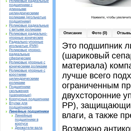
Роликовые радиальные
подшипники с
длинными
цилиндрическими
роликами (игольчатые
Нажмите, чтобы увеличит
подшипники)
Роликовые радиальные
с витыми роликами
Описание
Фото (0)
Отзывы
Роликовые радиально-
упорные конические
Радиально-упорные
Это подшипник л
игольчатые (РИК)
Роликовые упорно-
(шариковый сепа
радиальные
сферические
Роликовые упорные с
материала) компа
коническими роликами
Роликовые упорные с
лучше всего подх
короткими
цилиндрическими
ограниченным пр
роликами
Подшипники
скольжения
двухсторонние у
(шарнирные)
Корпусные подшипники
PP), защищающие
Втулки для
подшипников
Линейные подшипники
влаги, а также п
Линейные
подшипники в
корпусе
Возможно антико
Держатели вала