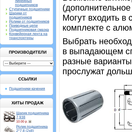
линейных
(дополнительное
подшипников
Ступичные подшипники
Шарики от
Могут входить в 
подшипников
Ролики от подшипников
комплекте с алю
Приводные цепи
Подшипниковая смазка
Конвейерная лента на
транспортеры
Выбрать необхо
в выпадающем спи
ПРОИЗВОДИТЕЛИ
разные варианты,
прослужат дольш
ССЫЛКИ
Подшипники качения
ХИТЫ ПРОДАЖ
Шарик подшипника
7,938
10.00 р.
Ролик подшипника
2*7,8 (2х8)