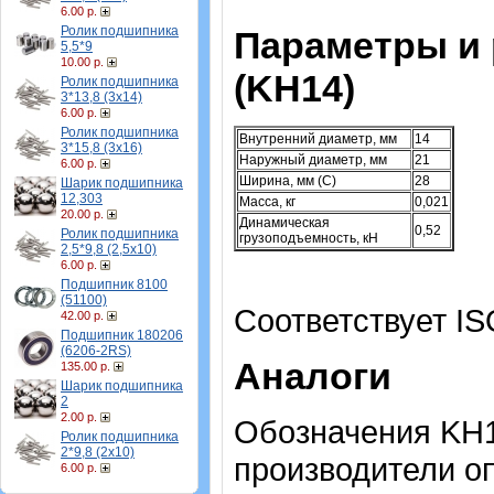
6.00 р.
Ролик подшипника
Параметры и
5,5*9
10.00 р.
(KH14)
Ролик подшипника
3*13,8 (3х14)
6.00 р.
Ролик подшипника
Внутренний диаметр, мм
14
3*15,8 (3х16)
Наружный диаметр, мм
21
6.00 р.
Ширина, мм (C)
28
Шарик подшипника
12,303
Масса, кг
0,021
20.00 р.
Динамическая
0,52
Ролик подшипника
грузоподъемность, кН
2,5*9,8 (2,5х10)
6.00 р.
Подшипник 8100
(51100)
Соответствует IS
42.00 р.
Подшипник 180206
(6206-2RS)
Аналоги
135.00 р.
Шарик подшипника
2
2.00 р.
Обозначения KH1
Ролик подшипника
2*9,8 (2х10)
производители о
6.00 р.