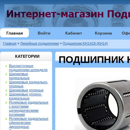
Главная
Войти
Кабинет
Корзина
Оф
Главная
>
Линейные подшипники
>
Подшипник KH1428 (KH14)
КАТЕГОРИИ
ПОДШИПНИК K
Высокоточные
подшипники шпинделя
Шариковые
радиальные
Шариковые радиально-
упорные
Шариковые упорные
Шариковые упорно-
радиальные
Роликовые радиальные
с короткими
цилиндрическими
роликами
Роликовые радиальные
сферические
двухрядные