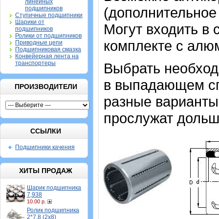
линейных
(дополнительное
подшипников
Ступичные подшипники
Шарики от
Могут входить в 
подшипников
Ролики от подшипников
комплекте с алю
Приводные цепи
Подшипниковая смазка
Конвейерная лента на
транспортеры
Выбрать необхо
в выпадающем спи
ПРОИЗВОДИТЕЛИ
разные варианты,
прослужат дольш
ССЫЛКИ
Подшипники качения
ХИТЫ ПРОДАЖ
Шарик подшипника
7,938
10.00 р.
Ролик подшипника
2*7,8 (2х8)