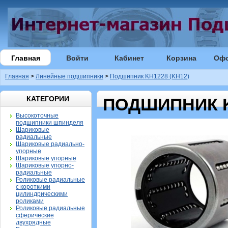
Главная
Войти
Кабинет
Корзина
Оф
Главная
>
Линейные подшипники
>
Подшипник KH1228 (KH12)
КАТЕГОРИИ
ПОДШИПНИК K
Высокоточные
подшипники шпинделя
Шариковые
радиальные
Шариковые радиально-
упорные
Шариковые упорные
Шариковые упорно-
радиальные
Роликовые радиальные
с короткими
цилиндрическими
роликами
Роликовые радиальные
сферические
двухрядные