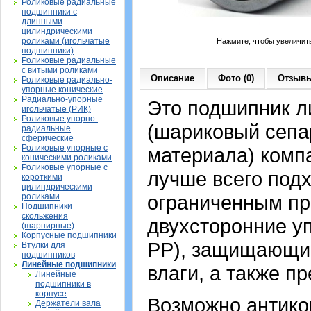
Роликовые радиальные
подшипники с
длинными
цилиндрическими
роликами (игольчатые
Нажмите, чтобы увеличит
подшипники)
Роликовые радиальные
с витыми роликами
Описание
Фото (0)
Отзывы
Роликовые радиально-
упорные конические
Радиально-упорные
Это подшипник л
игольчатые (РИК)
Роликовые упорно-
(шариковый сепа
радиальные
сферические
Роликовые упорные с
материала) компа
коническими роликами
Роликовые упорные с
лучше всего подх
короткими
цилиндрическими
ограниченным пр
роликами
Подшипники
скольжения
двухсторонние у
(шарнирные)
Корпусные подшипники
PP), защищающие
Втулки для
подшипников
Линейные подшипники
влаги, а также п
Линейные
подшипники в
корпусе
Возможно антико
Держатели вала