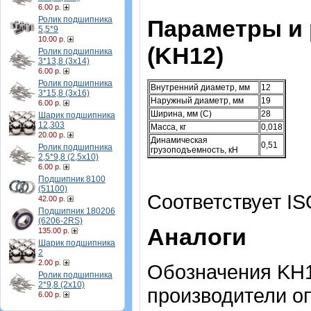
6.00 р.
Ролик подшипника
Параметры и
5,5*9
10.00 р.
(KH12)
Ролик подшипника
3*13,8 (3х14)
6.00 р.
Ролик подшипника
Внутренний диаметр, мм
12
3*15,8 (3х16)
Наружный диаметр, мм
19
6.00 р.
Ширина, мм (C)
28
Шарик подшипника
12,303
Масса, кг
0,018
20.00 р.
Динамическая
0,51
Ролик подшипника
грузоподъемность, кН
2,5*9,8 (2,5х10)
6.00 р.
Подшипник 8100
(51100)
Соответствует IS
42.00 р.
Подшипник 180206
(6206-2RS)
Аналоги
135.00 р.
Шарик подшипника
2
2.00 р.
Обозначения KH1
Ролик подшипника
2*9,8 (2х10)
производители о
6.00 р.