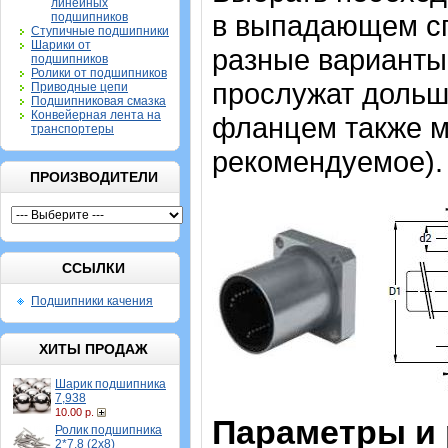
линейных
в выпадающем спи
подшипников
Ступичные подшипники
Шарики от
разные варианты,
подшипников
Ролики от подшипников
прослужат дольш
Приводные цепи
Подшипниковая смазка
Конвейерная лента на
фланцем также мо
транспортеры
рекомендуемое).
ПРОИЗВОДИТЕЛИ
ССЫЛКИ
Подшипники качения
ХИТЫ ПРОДАЖ
Шарик подшипника
7,938
10.00 р.
Параметры и
Ролик подшипника
2*7,8 (2х8)