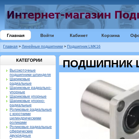
Главная
Войти
Кабинет
Корзина
Оф
Главная
>
Линейные подшипники
>
Подшипник LMK16
КАТЕГОРИИ
ПОДШИПНИК 
Высокоточные
подшипники шпинделя
Шариковые
радиальные
Шариковые радиально-
упорные
Шариковые упорные
Шариковые упорно-
радиальные
Роликовые радиальные
с короткими
цилиндрическими
роликами
Роликовые радиальные
сферические
двухрядные