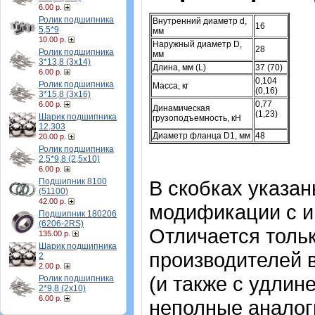
6.00 р.
Ролик подшипника
Внутренний диаметр d,
16
5,5*9
мм
10.00 р.
Наружный диаметр D,
28
Ролик подшипника
мм
3*13,8 (3х14)
Длина, мм (L)
37 (70)
6.00 р.
0,104
Ролик подшипника
Масса, кг
(0,16)
3*15,8 (3х16)
0,77
6.00 р.
Динамическая
(1,23)
Шарик подшипника
грузоподъемность, кН
12,303
Диаметр фланца D1, мм
48
20.00 р.
Ролик подшипника
2,5*9,8 (2,5х10)
6.00 р.
Подшипник 8100
В скобках указа
(51100)
42.00 р.
модификации с и
Подшипник 180206
(6206-2RS)
Отличается тольк
135.00 р.
Шарик подшипника
производителей 
2
2.00 р.
(и также с удлин
Ролик подшипника
2*9,8 (2х10)
6.00 р.
неполные аналог