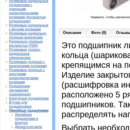
Роликовые радиальные
подшипники с
длинными
цилиндрическими
роликами (игольчатые
Нажмите, чтобы увеличит
подшипники)
Роликовые радиальные
с витыми роликами
Описание
Фото (0)
Отзывы
Роликовые радиально-
упорные конические
Радиально-упорные
Это подшипник л
игольчатые (РИК)
Роликовые упорно-
кольца (шариков
радиальные
сферические
Роликовые упорные с
крепящимся на п
коническими роликами
Роликовые упорные с
Изделие закрытог
короткими
цилиндрическими
(расшифровка ин
роликами
Подшипники
скольжения
расположено 5 р
(шарнирные)
Корпусные подшипники
подшипников. Та
Втулки для
подшипников
Линейные подшипники
распределять наг
Линейные
подшипники в
корпусе
Выбрать необхо
Держатели вала