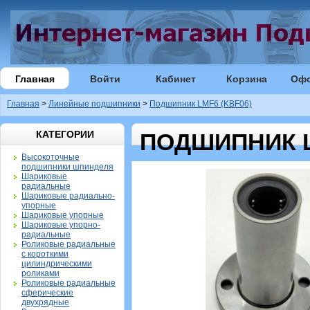
Главная
Войти
Кабинет
Корзина
Оф
Главная
>
Линейные подшипники
>
Подшипник LMF6 (KBF06)
КАТЕГОРИИ
ПОДШИПНИК L
Высокоточные
подшипники шпинделя
Шариковые
радиальные
Шариковые радиально-
упорные
Шариковые упорные
Шариковые упорно-
радиальные
Роликовые радиальные
с короткими
цилиндрическими
роликами
Роликовые радиальные
сферические
двухрядные