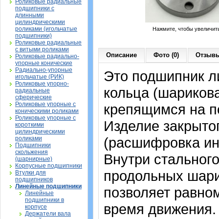
Роликовые радиальные
подшипники с
длинными
цилиндрическими
роликами (игольчатые
Нажмите, чтобы увеличит
подшипники)
Роликовые радиальные
с витыми роликами
Описание
Фото (0)
Отзывы
Роликовые радиально-
упорные конические
Радиально-упорные
Это подшипник л
игольчатые (РИК)
Роликовые упорно-
кольца (шарикова
радиальные
сферические
Роликовые упорные с
крепящимся на п
коническими роликами
Роликовые упорные с
Изделие закрытог
короткими
цилиндрическими
(расшифровка ин
роликами
Подшипники
скольжения
Внутри стальног
(шарнирные)
Корпусные подшипники
продольных шари
Втулки для
подшипников
Линейные подшипники
позволяет равном
Линейные
подшипники в
время движения.
корпусе
Держатели вала