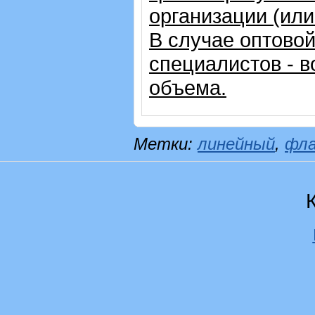
организации (ил
В случае оптовой
специалистов - в
объема.
Метки:
линейный
,
фл