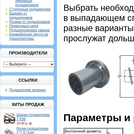
линейных
Выбрать необхо
подшипников
Ступичные подшипники
Шарики от
в выпадающем спи
подшипников
Ролики от подшипников
разные варианты,
Приводные цепи
Подшипниковая смазка
Конвейерная лента на
прослужат дольш
транспортеры
ПРОИЗВОДИТЕЛИ
ССЫЛКИ
Подшипники качения
ХИТЫ ПРОДАЖ
Параметры и
Шарик подшипника
7,938
10.00 р.
Ролик подшипника
Внутренний диаметр,
2*7,8 (2х8)
6