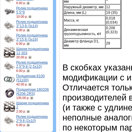
мм
6.00 р.
Наружный диаметр, мм
12
Ролик подшипника
5,5*9
Длина, мм (L)
19 (35)
10.00 р.
0,018
Масса, кг
Ролик подшипника
(0,034)
3*13,8 (3х14)
0,206
Динамическая
6.00 р.
(0,323)
грузоподъемность, кН
Ролик подшипника
3*15,8 (3х16)
Диаметр фланца D1,
28
6.00 р.
мм
Шарик подшипника
12,303
20.00 р.
Ролик подшипника
В скобках указа
2,5*9,8 (2,5х10)
6.00 р.
модификации с и
Подшипник 8100
(51100)
42.00 р.
Отличается тольк
Подшипник 180206
(6206-2RS)
производителей 
135.00 р.
Шарик подшипника
(и также с удлин
2
2.00 р.
неполные аналог
Ролик подшипника
2*9,8 (2х10)
по некоторым пар
6.00 р.