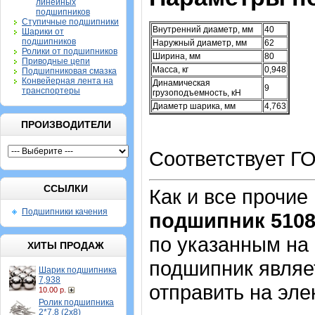
линейных
подшипников
Ступичные подшипники
Внутренний диаметр, мм
40
Шарики от
подшипников
Наружный диаметр, мм
62
Ролики от подшипников
Ширина, мм
80
Приводные цепи
Масса, кг
0,948
Подшипниковая смазка
Конвейерная лента на
Динамическая
9
транспортеры
грузоподъемность, кН
Диаметр шарика, мм
4,763
ПРОИЗВОДИТЕЛИ
Соответствует ГО
ССЫЛКИ
Как и все прочие
Подшипники качения
подшипник 5108
по указанным на
ХИТЫ ПРОДАЖ
подшипник являе
Шарик подшипника
7,938
отправить на эле
10.00 р.
Ролик подшипника
2*7,8 (2х8)