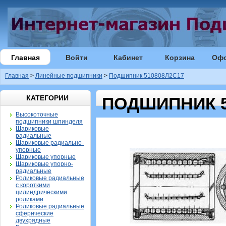
Главная
Войти
Кабинет
Корзина
Оф
Главная
>
Линейные подшипники
>
Подшипник 510808Л2С17
КАТЕГОРИИ
ПОДШИПНИК 5
Высокоточные
подшипники шпинделя
Шариковые
радиальные
Шариковые радиально-
упорные
Шариковые упорные
Шариковые упорно-
радиальные
Роликовые радиальные
с короткими
цилиндрическими
роликами
Роликовые радиальные
сферические
двухрядные