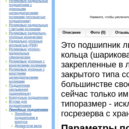
Роликовые радиальные
подшипники с
длинными
цилиндрическими
роликами (игольчатые
Нажмите, чтобы увеличит
подшипники)
Роликовые радиальные
с витыми роликами
Описание
Фото (0)
Отзывы
Роликовые радиально-
упорные конические
Радиально-упорные
Это подшипник л
игольчатые (РИК)
Роликовые упорно-
кольца (шарикова
радиальные
сферические
Роликовые упорные с
закрепленные в л
коническими роликами
Роликовые упорные с
закрытого типа с
короткими
цилиндрическими
большинстве сво
роликами
Подшипники
скольжения
сейчас только им
(шарнирные)
Корпусные подшипники
типоразмер - ис
Втулки для
подшипников
Линейные подшипники
госрезерва с хра
Линейные
подшипники в
корпусе
Параметры п
Держатели вала