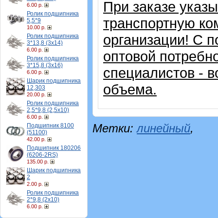
При заказе указ
6.00 р.
Ролик подшипника
транспортную ко
5,5*9
10.00 р.
организации!
С п
Ролик подшипника
3*13,8 (3х14)
6.00 р.
оптовой потребн
Ролик подшипника
3*15,8 (3х16)
специалистов - в
6.00 р.
Шарик подшипника
объема.
12,303
20.00 р.
Ролик подшипника
2,5*9,8 (2,5х10)
6.00 р.
Метки:
линейный
,
Подшипник 8100
(51100)
42.00 р.
Подшипник 180206
(6206-2RS)
135.00 р.
Шарик подшипника
2
2.00 р.
Ролик подшипника
2*9,8 (2х10)
6.00 р.