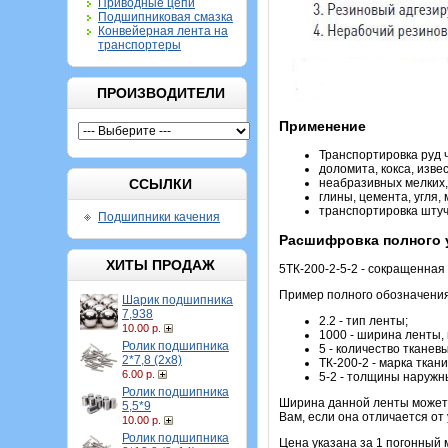
Приводные цепи
Подшипниковая смазка
Конвейерная лента на
транспортеры
ПРОИЗВОДИТЕЛИ
Применение
Транспортировка руд ч
доломита, кокса, изве
ССЫЛКИ
неабразивных мелких,
глины, цемента, угля,
транспортировка штуч
Подшипники качения
Расшифровка полного у
ХИТЫ ПРОДАЖ
5ТК-200-2-5-2 - сокращенная
Пример полного обозначения:
Шарик подшипника
7,938
2.2 - тип ленты;
10.00 р.
1000 - ширина ленты, 
Ролик подшипника
5 - количество тканев
2*7,8 (2х8)
ТК-200-2 - марка ткани
6.00 р.
5-2 - толщины наружн
Ролик подшипника
Ширина данной ленты может с
5,5*9
Вам, если она отличается от
10.00 р.
Ролик подшипника
Цена указана за 1 погонный 