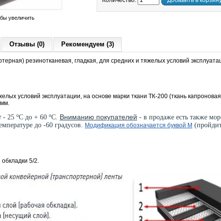
Количество:
Добавить в корзин
обы увеличить
Отзывы (0)
Рекомендуем (3)
терная) резинотканевая, гладкая, для средних и тяжелых условий эксплуата
желых
условий эксплуатации, на основе марки ткани
ТК-200 (ткань капроновая
/мм.
о
о
Вниманию покупателей
- 25
С до + 60
С.
- в продаже есть также мор
т
емпературе до -60 градусов.
(пройдит
Модификация обозначается буквой М
 обкладки 5/2.