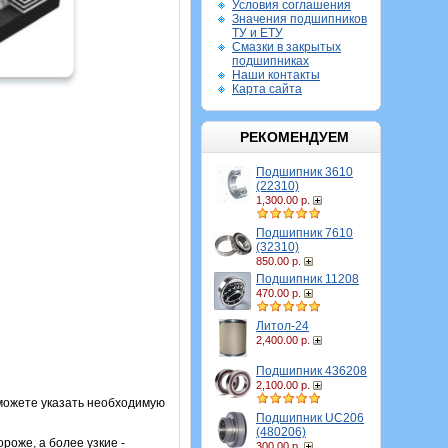
Условия соглашения
Значения подшипников
ТУ и ЕТУ
Смазки в закрытых
подшипниках
Наши контакты
Карта сайта
РЕКОМЕНДУЕМ
Подшипник 3610
(22310)
1,300.00 р.
Подшипник 7610
(32310)
850.00 р.
Подшипник 11208
470.00 р.
Литол-24
2,400.00 р.
Подшипник 436208
2,100.00 р.
 можете указать необходимую
Подшипник UC206
(480206)
роже, а более узкие -
300.00 р.