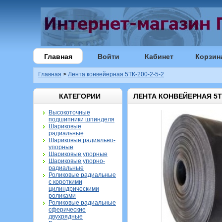
Главная
Войти
Кабинет
Корзин
Главная
>
Лента конвейерная 5ТК-200-2-5-2
КАТЕГОРИИ
ЛЕНТА КОНВЕЙЕРНАЯ 5ТК
Высокоточные
подшипники шпинделя
Шариковые
радиальные
Шариковые радиально-
упорные
Шариковые упорные
Шариковые упорно-
радиальные
Роликовые радиальные
с короткими
цилиндрическими
роликами
Роликовые радиальные
сферические
двухрядные