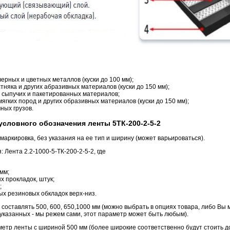
ерных и цветных металлов (куски до 100 мм);
стняка и других абразивных материалов (куски до 150 мм);
 сыпучих и пакетированных материалов;
 мягких пород и других образивных материалов (куски до 150 мм);
ных грузов.
словного обозначения ленты 5ТК-200-2-5-2
 маркировка, без указания на ее тип и ширину (может варьироваться).
 Лента 2.2-1000-5-ТК-200-2-5-2, где
мм;
ых прокладок, штук;
;
ых резиновых обкладок верх-низ.
оставлять 500, 600, 650,1000 мм (можно выбрать в опциях товара, либо Вы
 указанных - мы режем сами, этот параметр может быть любым).
метр ленты с шириной 500 мм (более широкие соответственно будут стоить до