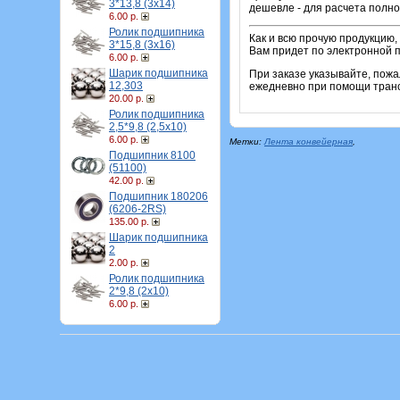
3*13,8 (3х14)
дешевле - для расчета полно
6.00 р.
Ролик подшипника
Как и всю прочую продукцию,
3*15,8 (3х16)
Вам придет по электронной п
6.00 р.
Шарик подшипника
При заказе указывайте, пож
12,303
ежедневно при помощи транс
20.00 р.
Ролик подшипника
2,5*9,8 (2,5х10)
6.00 р.
Метки:
Лента конвейерная
,
Подшипник 8100
(51100)
42.00 р.
Подшипник 180206
(6206-2RS)
135.00 р.
Шарик подшипника
2
2.00 р.
Ролик подшипника
2*9,8 (2х10)
6.00 р.