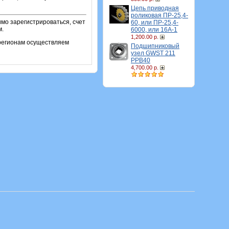
Цепь приводная
роликовая ПР-25,4-
имо зарегистрироваться, счет
60, или ПР-25,4-
м.
6000, или 16A-1
1,200.00 р.
 регионам осуществляем
Подшипниковый
узел GWST 211
PPB40
4,700.00 р.