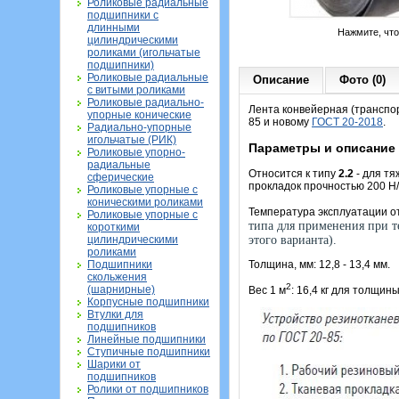
Роликовые радиальные
подшипники с
длинными
Нажмите, чт
цилиндрическими
роликами (игольчатые
подшипники)
Роликовые радиальные
Описание
Фото (0)
с витыми роликами
Роликовые радиально-
Лента конвейерная (транспор
упорные конические
85 и новому
ГОСТ 20-2018
.
Радиально-упорные
игольчатые (РИК)
Параметры и описание
Роликовые упорно-
радиальные
Относится к типу
2.2
- для
тя
сферические
прокладок прочностью 200 Н
Роликовые упорные с
коническими роликами
Температура эксплуатации о
Роликовые упорные с
типа для применения при т
короткими
цилиндрическими
этого варианта).
роликами
Подшипники
Толщина, мм: 12,8 - 13,4 мм.
скольжения
2
(шарнирные)
Вес 1 м
: 16,4 кг для толщины
Корпусные подшипники
Втулки для
подшипников
Линейные подшипники
Ступичные подшипники
Шарики от
подшипников
Ролики от подшипников