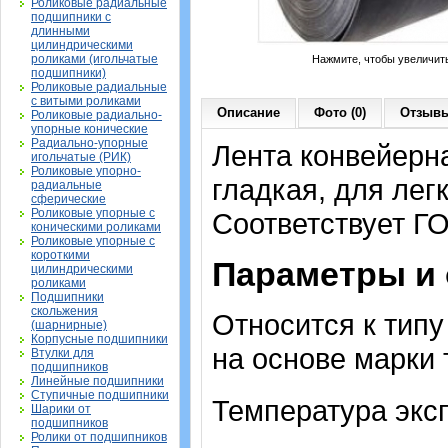
Роликовые радиальные
подшипники с
длинными
цилиндрическими
роликами (игольчатые
Нажмите, чтобы увеличит
подшипники)
Роликовые радиальные
с витыми роликами
Описание
Фото (0)
Отзывы
Роликовые радиально-
упорные конические
Радиально-упорные
Лента конвейерна
игольчатые (РИК)
Роликовые упорно-
гладкая, для лег
радиальные
сферические
Роликовые упорные с
Соответствует Г
коническими роликами
Роликовые упорные с
короткими
Параметры и
цилиндрическими
роликами
Подшипники
скольжения
Относится к тип
(шарнирные)
Корпусные подшипники
на основе марки 
Втулки для
подшипников
Линейные подшипники
Ступичные подшипники
Температура экс
Шарики от
подшипников
Ролики от подшипников