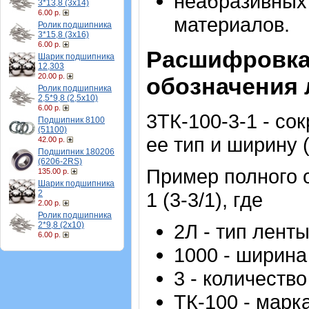
неабразивных 
3*13,8 (3х14)
6.00 р.
материалов.
Ролик подшипника
3*15,8 (3х16)
6.00 р.
Расшифровка
Шарик подшипника
12,303
20.00 р.
обозначения 
Ролик подшипника
2,5*9,8 (2,5х10)
6.00 р.
3ТК-100-3-1 - со
Подшипник 8100
(51100)
ее тип и ширину 
42.00 р.
Подшипник 180206
(6206-2RS)
Пример полного о
135.00 р.
Шарик подшипника
1 (3-3/1), где
2
2.00 р.
Ролик подшипника
2Л - тип ленты
2*9,8 (2х10)
6.00 р.
1000 - ширина
3 - количеств
ТК-100 - марка