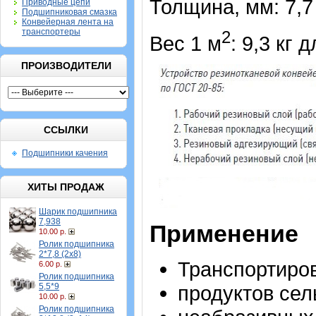
Толщина, мм: 7,7 
Приводные цепи
Подшипниковая смазка
Конвейерная лента на
транспортеры
2
Вес 1 м
: 9,3 кг
ПРОИЗВОДИТЕЛИ
ССЫЛКИ
Подшипники качения
ХИТЫ ПРОДАЖ
Шарик подшипника
7,938
Применение
10.00 р.
Ролик подшипника
2*7,8 (2х8)
Транспортиро
6.00 р.
Ролик подшипника
продуктов сел
5,5*9
10.00 р.
Ролик подшипника