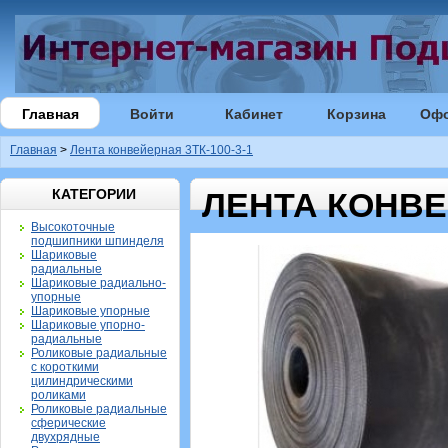
Главная
Войти
Кабинет
Корзина
Оф
Главная
>
Лента конвейерная 3ТК-100-3-1
КАТЕГОРИИ
ЛЕНТА КОНВЕЙ
Высокоточные
подшипники шпинделя
Шариковые
радиальные
Шариковые радиально-
упорные
Шариковые упорные
Шариковые упорно-
радиальные
Роликовые радиальные
с короткими
цилиндрическими
роликами
Роликовые радиальные
сферические
двухрядные