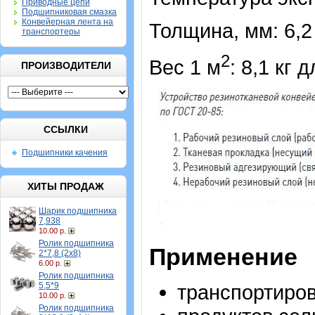
Приводные цепи
Подшипниковая смазка
Конвейерная лента на
Толщина, мм: 6,2 
транспортеры
2
Вес 1 м
: 8,1 кг
ПРОИЗВОДИТЕЛИ
ССЫЛКИ
Подшипники качения
ХИТЫ ПРОДАЖ
Шарик подшипника
7,938
10.00 р.
Ролик подшипника
Применение
2*7,8 (2х8)
6.00 р.
Ролик подшипника
транспортиро
5,5*9
10.00 р.
Ролик подшипника