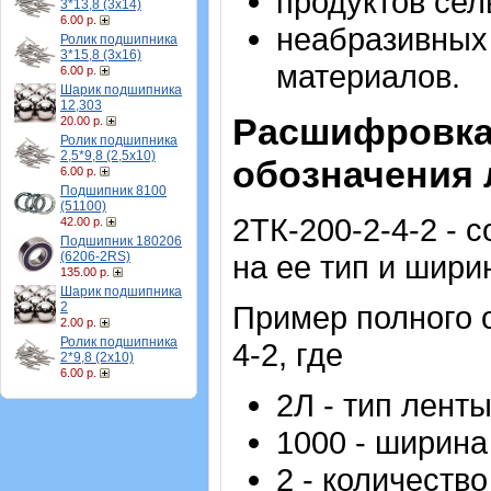
продуктов сел
3*13,8 (3х14)
6.00 р.
неабразивных 
Ролик подшипника
3*15,8 (3х16)
материалов.
6.00 р.
Шарик подшипника
12,303
Расшифровка
20.00 р.
Ролик подшипника
2,5*9,8 (2,5х10)
обозначения 
6.00 р.
Подшипник 8100
(51100)
2ТК-200-2-4-2 - 
42.00 р.
Подшипник 180206
на ее тип и шири
(6206-2RS)
135.00 р.
Шарик подшипника
Пример полного о
2
2.00 р.
Ролик подшипника
4-2, где
2*9,8 (2х10)
6.00 р.
2Л - тип ленты
1000 - ширина
2 - количеств