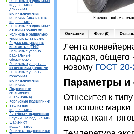
Роликовые радиальные
подшипники с
длинными
цилиндрическими
роликами (игольчатые
Нажмите, чтобы увеличит
подшипники)
Роликовые радиальные
с витыми роликами
Описание
Фото (0)
Отзывы
Роликовые радиально-
упорные конические
Радиально-упорные
Лента конвейерна
игольчатые (РИК)
Роликовые упорно-
гладкая, общего 
радиальные
сферические
Роликовые упорные с
новому
ГОСТ 20-
коническими роликами
Роликовые упорные с
короткими
Параметры и
цилиндрическими
роликами
Подшипники
скольжения
Относится к тип
(шарнирные)
Корпусные подшипники
на основе марки 
Втулки для
подшипников
Линейные подшипники
марка ткани тяго
Ступичные подшипники
Шарики от
подшипников
Температура экс
Ролики от подшипников