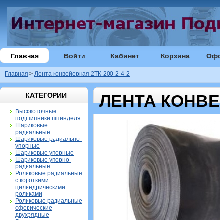
Главная
Войти
Кабинет
Корзина
Оф
Главная
>
Лента конвейерная 2ТК-200-2-4-2
КАТЕГОРИИ
ЛЕНТА КОНВЕЙ
Высокоточные
подшипники шпинделя
Шариковые
радиальные
Шариковые радиально-
упорные
Шариковые упорные
Шариковые упорно-
радиальные
Роликовые радиальные
с короткими
цилиндрическими
роликами
Роликовые радиальные
сферические
двухрядные