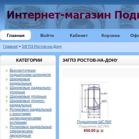
Главная
Войти
Кабинет
Корзина
Оф
Главная
>
34ГПЗ Ростов-на-Дону
КАТЕГОРИИ
34ГПЗ РОСТОВ-НА-ДОНУ
Высокоточные
подшипники шпинделя
Шариковые
радиальные
Шариковые радиально-
упорные
Шариковые упорные
Шариковые упорно-
радиальные
Роликовые радиальные
с короткими
цилиндрическими
Подшипник ШСЛ60
роликами
Подшипник ШСЛ60
Роликовые радиальные
650.00 р.
сферические
двухрядные