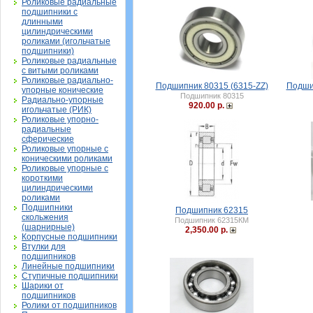
Роликовые радиальные
подшипники с
длинными
цилиндрическими
роликами (игольчатые
подшипники)
Роликовые радиальные
с витыми роликами
Роликовые радиально-
Подшипник 80315 (6315-ZZ)
Подшип
упорные конические
Подшипник 80315
Радиально-упорные
920.00 р.
игольчатые (РИК)
Роликовые упорно-
радиальные
сферические
Роликовые упорные с
коническими роликами
Роликовые упорные с
короткими
цилиндрическими
роликами
Подшипники
Подшипник 62315
скольжения
Подшипник 62315КМ
(шарнирные)
2,350.00 р.
Корпусные подшипники
Втулки для
подшипников
Линейные подшипники
Ступичные подшипники
Шарики от
подшипников
Ролики от подшипников