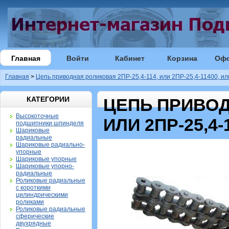
Главная
Войти
Кабинет
Корзина
Оф
Главная
>
Цепь приводная роликовая 2ПР-25,4-114, или 2ПР-25,4-11400, ил
КАТЕГОРИИ
ЦЕПЬ ПРИВОДН
Высокоточные
ИЛИ 2ПР-25,4-
подшипники шпинделя
Шариковые
радиальные
Шариковые радиально-
упорные
Шариковые упорные
Шариковые упорно-
радиальные
Роликовые радиальные
с короткими
цилиндрическими
роликами
Роликовые радиальные
сферические
двухрядные