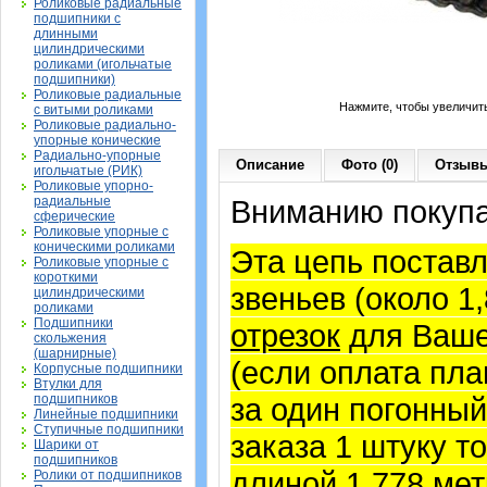
Роликовые радиальные
подшипники с
длинными
цилиндрическими
роликами (игольчатые
подшипники)
Роликовые радиальные
Нажмите, чтобы увеличит
с витыми роликами
Роликовые радиально-
упорные конические
Радиально-упорные
Описание
Фото (0)
Отзывы
игольчатые (РИК)
Роликовые упорно-
радиальные
Вниманию покупа
сферические
Роликовые упорные с
коническими роликами
Эта цепь постав
Роликовые упорные с
короткими
звеньев (около 1
цилиндрическими
роликами
Подшипники
отрезок
для Ваше
скольжения
(шарнирные)
(если оплата пла
Корпусные подшипники
Втулки для
подшипников
за один погонный
Линейные подшипники
Ступичные подшипники
заказа 1 штуку т
Шарики от
подшипников
длиной 1,778 мет
Ролики от подшипников