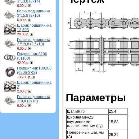
3*13,8 (3х14)
6.00 р.
Ролик подшипника
3*15,8 (3х16)
6.00 р.
Шарик подшипника
12,303
20.00 р.
Ролик подшипника
2,5*9,8 (2,5х10)
6.00 р.
Подшипник 8100
(51100)
42.00 р.
Подшипник 180206
(6206-2RS)
135.00 р.
Шарик подшипника
2
2.00 р.
Параметры
Ролик подшипника
2*9,8 (2х10)
6.00 р.
Шаг, мм (t)
25,4
Ширина между
внутренними
15,88
пластинами, мм (b
)
1
Поперечный шаг, мм
29,29
(А)