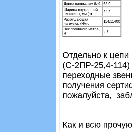
Длина валика, мм (b
)
68,0
7
Ширина внутренней
24,2
пластины, мм (h)
Разрушающая
114/11400
нагрузка, кН/кгс
Вес погонного метра,
3,1
кг
Отдельно к цепи
(С-2ПР-25,4-114) 
переходные звен
получения серти
пожалуйста, заб
Как и всю прочу