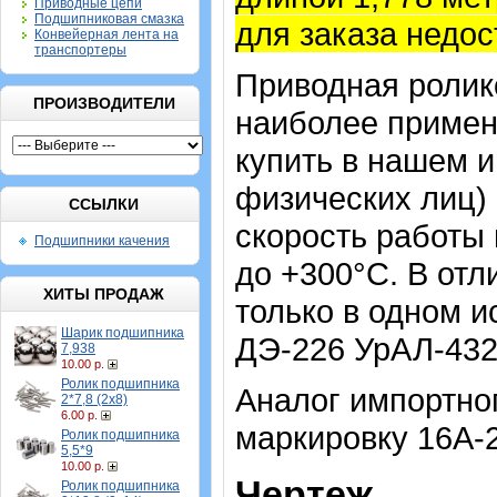
Приводные цепи
Подшипниковая смазка
для заказа недос
Конвейерная лента на
транспортеры
Приводная ролико
ПРОИЗВОДИТЕЛИ
наиболее примен
купить в нашем и
физических лиц)
ССЫЛКИ
скорость работы 
Подшипники качения
до +300°С. В отл
ХИТЫ ПРОДАЖ
только в одном 
Шарик подшипника
ДЭ-226 УрАЛ-432
7,938
10.00 р.
Ролик подшипника
Аналог импортног
2*7,8 (2х8)
6.00 р.
маркировку 16A-2
Ролик подшипника
5,5*9
10.00 р.
Чертеж
Ролик подшипника