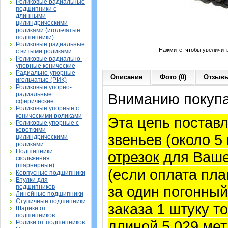
Роликовые радиальные
подшипники с
длинными
цилиндрическими
роликами (игольчатые
подшипники)
Роликовые радиальные
Нажмите, чтобы увеличит
с витыми роликами
Роликовые радиально-
упорные конические
Радиально-упорные
Описание
Фото (0)
Отзывы
игольчатые (РИК)
Роликовые упорно-
радиальные
Вниманию покупа
сферические
Роликовые упорные с
коническими роликами
Эта цепь постав
Роликовые упорные с
короткими
звеньев (около 5
цилиндрическими
роликами
Подшипники
отрезок
для Ваше
скольжения
(шарнирные)
(если оплата пла
Корпусные подшипники
Втулки для
подшипников
за один погонный
Линейные подшипники
Ступичные подшипники
заказа 1 штуку т
Шарики от
подшипников
длиной 5,029 мет
Ролики от подшипников