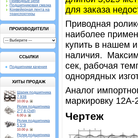
Приводные цепи
Подшипниковая смазка
для заказа недос
Конвейерная лента на
транспортеры
Приводная ролико
ПРОИЗВОДИТЕЛИ
наиболее примен
купить в нашем и
наличия. Максима
ССЫЛКИ
сек, рабочая тем
Подшипники качения
однорядных изгот
ХИТЫ ПРОДАЖ
Аналог импортног
Шарик подшипника
7,938
маркировку 12A-2
10.00 р.
Ролик подшипника
2*7,8 (2х8)
Чертеж
6.00 р.
Ролик подшипника
5,5*9
10.00 р.
Ролик подшипника