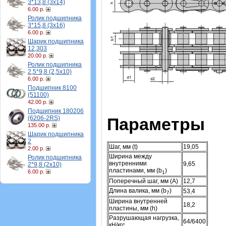
3*13,8 (3х14)
6.00 р.
Ролик подшипника
3*15,8 (3х16)
6.00 р.
Шарик подшипника
12,303
20.00 р.
Ролик подшипника
2,5*9,8 (2,5х10)
6.00 р.
Подшипник 8100
(51100)
42.00 р.
Подшипник 180206
(6206-2RS)
Параметры
135.00 р.
Шарик подшипника
2
Шаг, мм (t)
19,05
2.00 р.
Ширина между
Ролик подшипника
внутренними
9,65
2*9,8 (2х10)
пластинами, мм (b
)
6.00 р.
1
Поперечный шаг, мм (А)
12,7
Длина валика, мм (b
)
53,4
7
Ширина внутренней
18,2
пластины, мм (h)
Разрушающая нагрузка,
64/6400
кН/кгс