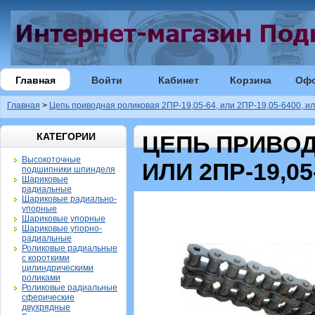
Главная
Войти
Кабинет
Корзина
Оф
Главная
>
Цепь приводная роликовая 2ПР-19,05-64, или 2ПР-19,05-6400, ил
КАТЕГОРИИ
ЦЕПЬ ПРИВОДН
Высокоточные
ИЛИ 2ПР-19,05
подшипники шпинделя
Шариковые
радиальные
Шариковые радиально-
упорные
Шариковые упорные
Шариковые упорно-
радиальные
Роликовые радиальные
с короткими
цилиндрическими
роликами
Роликовые радиальные
сферические
двухрядные