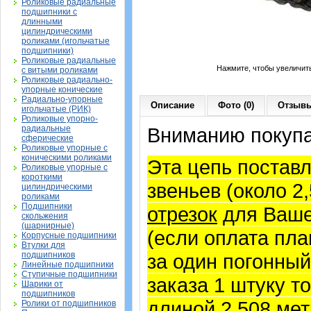
Роликовые радиальные
подшипники с
длинными
цилиндрическими
роликами (игольчатые
подшипники)
Роликовые радиальные
Нажмите, чтобы увеличит
с витыми роликами
Роликовые радиально-
упорные конические
Радиально-упорные
Описание
Фото (0)
Отзывы
игольчатые (РИК)
Роликовые упорно-
радиальные
Вниманию покупа
сферические
Роликовые упорные с
коническими роликами
Эта цепь постав
Роликовые упорные с
короткими
звеньев (около 2
цилиндрическими
роликами
Подшипники
отрезок
для Ваше
скольжения
(шарнирные)
(если оплата пла
Корпусные подшипники
Втулки для
подшипников
за один погонный
Линейные подшипники
Ступичные подшипники
заказа 1 штуку т
Шарики от
подшипников
длиной 2,508 мет
Ролики от подшипников