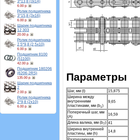
3*13,8 (3х14)
6.00 р.
Ролик подшипника
3*15,8 (3х16)
6.00 р.
Шарик подшипника
12,303
20.00 р.
Ролик подшипника
2,5*9,8 (2,5х10)
6.00 р.
Подшипник 8100
(51100)
42.00 р.
Подшипник 180206
(6206-2RS)
Параметры
135.00 р.
Шарик подшипника
2
Шаг, мм (t)
15,875
2.00 р.
Ширина между
Ролик подшипника
внутренними
9,65
2*9,8 (2х10)
пластинами, мм (b
)
6.00 р.
1
Поперечный шаг, мм
16,59
(А)
Длина валика, мм (b
)
41
7
Ширина внутренней
14,8
пластины, мм (h)
Разрушающая