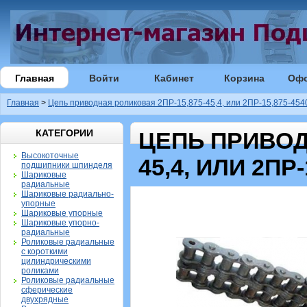
Главная
Войти
Кабинет
Корзина
Оф
Главная
>
Цепь приводная роликовая 2ПР-15,875-45,4, или 2ПР-15,875-4540
КАТЕГОРИИ
ЦЕПЬ ПРИВОД
Высокоточные
45,4, ИЛИ 2ПР-
подшипники шпинделя
Шариковые
радиальные
Шариковые радиально-
упорные
Шариковые упорные
Шариковые упорно-
радиальные
Роликовые радиальные
с короткими
цилиндрическими
роликами
Роликовые радиальные
сферические
двухрядные