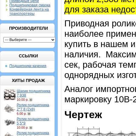
Приводные цепи
Подшипниковая смазка
для заказа недос
Конвейерная лента на
транспортеры
Приводная ролико
ПРОИЗВОДИТЕЛИ
наиболее примен
купить в нашем и
наличия. Максима
ССЫЛКИ
сек, рабочая тем
Подшипники качения
однорядных изгот
ХИТЫ ПРОДАЖ
Аналог импортног
Шарик подшипника
7,938
маркировку 10B-2
10.00 р.
Ролик подшипника
2*7,8 (2х8)
Чертеж
6.00 р.
Ролик подшипника
5,5*9
10.00 р.
Ролик подшипника