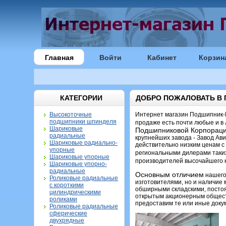
Главная
Войти
Кабинет
Корзин
КАТЕГОРИИ
ДОБРО ПОЖАЛОВАТЬ В
Высокоточные
Интернет магазин Подшипник-
подшипники шпинделя
продаже есть почти любые и 
Шариковые
Подшипниковой Корпорац
радиальные
крупнейших завода - Завод А
Шариковые радиально-
действительно низким ценам с
упорные
региональными дилерами таких
Шариковые упорные
производителей высочайшего к
Шариковые упорно-
радиальные
Основным отличием
нашего
Роликовые радиальные
изготовителями, но и наличие
с короткими
обширными складскими, постоя
цилиндрическими
открытым акционерным обществ
роликами
предоставим те или иные доку
Роликовые радиальные
сферические
двухрядные