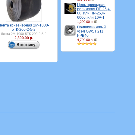
Цепь приводная
роликовая ПР-25,4-
60, или ПР-25,4-
6000, или 16A-1
1,200.00 р.
Лента конвейерная 2М-1000-
Подшипниковый
5ТК-200-2-5-2
узел GWST 211
Лента 2М-1000-5ТК-200-2-5-2
PPB40
2,300.00 р.
4,700.00 р.