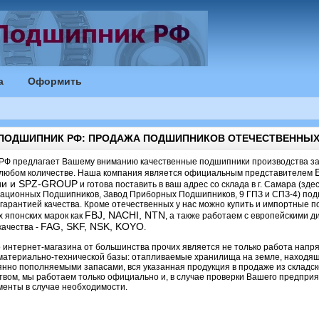
а
Оформить
 ПОДШИПНИК РФ: ПРОДАЖА ПОДШИПНИКОВ ОТЕЧЕСТВЕННЫХ
РФ предлагает Вашему вниманию качественные подшипники производства зав
в любом количестве. Наша компания является официальным представителем
ии и SPZ-GROUP
и готова поставить в ваш адрес со склада в г. Самара (з
виационных Подшипников, Завод Приборных Подшипников, 9 ГПЗ и СПЗ-4) по
 гарантией качества. Кроме отечественных у нас можно купить и импортные 
FBJ, NACHI, NTN
 японских марок как
, а также работаем с европейскими д
FAG, SKF, NSK, KOYO
ачества -
.
 интернет-магазина от большинства прочих является не только работа напр
 материально-технической базы: отапливаемые хранилища на земле, находящ
нно пополняемыми запасами, вся указанная продукция в продаже из складск
ом, мы работаем только официально и, в случае проверки Вашего предприят
менты в случае необходимости.