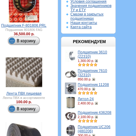
Условия соглашения
Значения подшипников
ТУ и ЕТУ
Смазки в закрытых
подшипниках
Наши контакты
Подшипник F-801806.PRL
Карта сайта
Подшипник 801806 FAG
36,500.00 р.
РЕКОМЕНДУЕМ
Подшипник 3610
(22310)
1,300.00 р.
Подшипник 7610
(32310)
850.00 р.
Подшипник 11208
470.00 р.
Лента ПВХ пищевая
Лента ПВХ в ассортименте
Литол-24
100.00 р.
2,400.00 р.
Подшипник 436208
2,100.00 р.
Подшипник UC206
(480206)
300.00 р.