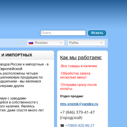
Искать
Russian
Рубль
 И ИМПОРТНЫХ
Как мы работаем:
одов России и импортные - в
-Все товары в наличии.
Европейской
десь расположены четыре
-Обработка заказа
дшипниковую продукцию по
несколько минут.
подшипники - мы являемся
-Отправка сразу после
илерами других
оплаты.
Отдел продаж:
ямую с заводами-
ейся в собственности с
mts-vostok@yandex.ru
ого наличия. Являясь
ия, даже спустя много лет
+7 (846) 379-41-47
(городской)
☎
+7(960) 820-86-27