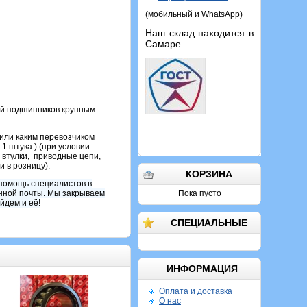
(мобильный и WhatsApp)
Наш склад находится в
Самаре.
жей подшипников крупным
или каким перевозчиком
1 штука:) (при условии
 втулки, приводные цепи,
и в розницу).
КОРЗИНА
помощь специалистов в
онной почты. Мы закрываем
Пока пусто
йдем и её!
СПЕЦИАЛЬНЫЕ
ИНФОРМАЦИЯ
Оплата и доставка
О нас