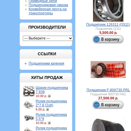
Приводные цепи
Подшипниковая смазка
Конвейерная лента на
транспортеры
Подшипник 126311 (Q311)
ПРОИЗВОДИТЕЛИ
Подшипник Q311
5,500.00 р.
ССЫЛКИ
Подшипники качения
ХИТЫ ПРОДАЖ
Шарик подшипника
Подшипник F-800730.PRL
7,938
Подшипник 800730 FAG
10.00 р.
27,500.00 р.
Ролик подшипника
2*7,8 (2х8)
6.00 р.
Ролик подшипника
5,5*9
10.00 р.
Ролик подшипника