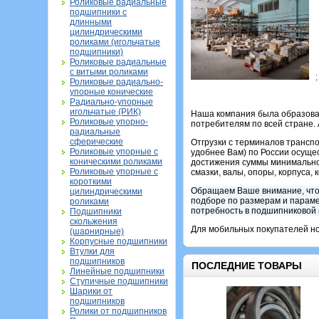
Роликовые радиальные
подшипники с
длинными
цилиндрическими
роликами (игольчатые
подшипники)
Роликовые радиальные
с витыми роликами
;
Роликовые радиально-
упорные конические
Радиально-упорные
игольчатые (РИК)
Наша компания была образован
Роликовые упорно-
потребителям по всей стране. 
радиальные
сферические
Отгрузки с терминалов трансп
Роликовые упорные с
удобнее Вам) по России осущес
коническими роликами
достижения суммы минимального
Роликовые упорные с
смазки, валы, опоры, корпуса, 
короткими
Обращаем Ваше внимание, что
цилиндрическими
подборе по размерам и параме
роликами
потребность в подшипниковой п
Подшипники
скольжения
Для мобильных покупателей но
(шарнирные)
Корпусные подшипники
Втулки для
подшипников
ПОСЛЕДНИЕ ТОВАРЫ
Линейные подшипники
Ступичные подшипники
Шарики от
подшипников
Ролики от подшипников