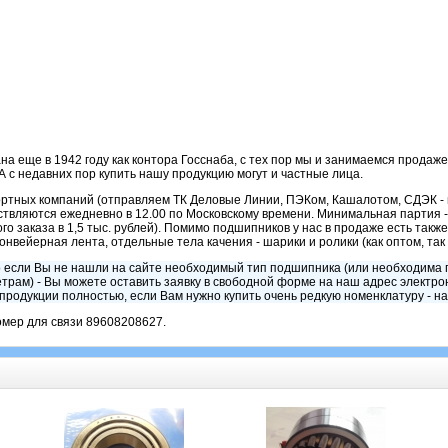
а еще в 1942 году как контора Госснаба, с тех пор мы и занимаемся прода
А с недавних пор купить нашу продукцию могут и частные лица.
ортных компаний (отправляем ТК Деловые Линии, ПЭКом, Кашалотом, СДЭК - 
твляются ежедневно в 12.00 по Московскому времени. Минимальная партия - 
 заказа в 1,5 тыс. рублей). Помимо подшипников у нас в продаже есть также
конвейерная лента, отдельные тела качения - шарики и ролики (как оптом, так 
 если Вы не нашли на сайте необходимый тип подшипника (или необходима 
трам) - Вы можете оставить заявку в свободной форме на наш адрес электр
родукции полностью, если Вам нужно купить очень редкую номенклатуру - на
мер для связи 89608208627.