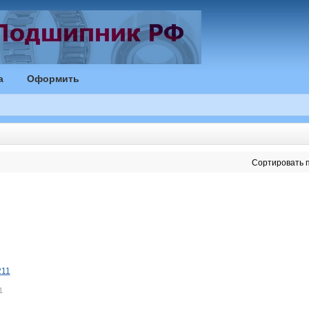
а
Оформить
Сортировать п
211
1