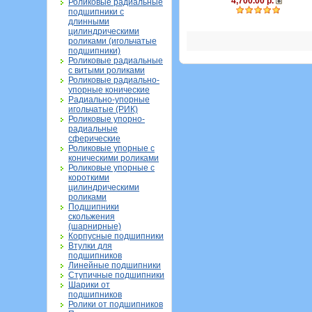
4,700.00 р.
Роликовые радиальные
подшипники с
длинными
цилиндрическими
роликами (игольчатые
подшипники)
Роликовые радиальные
с витыми роликами
Роликовые радиально-
упорные конические
Радиально-упорные
игольчатые (РИК)
Роликовые упорно-
радиальные
сферические
Роликовые упорные с
коническими роликами
Роликовые упорные с
короткими
цилиндрическими
роликами
Подшипники
скольжения
(шарнирные)
Корпусные подшипники
Втулки для
подшипников
Линейные подшипники
Ступичные подшипники
Шарики от
подшипников
Ролики от подшипников