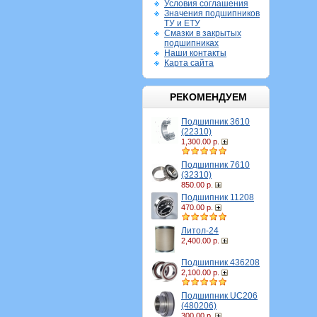
Условия соглашения
Значения подшипников
ТУ и ЕТУ
Смазки в закрытых
подшипниках
Наши контакты
Карта сайта
РЕКОМЕНДУЕМ
Подшипник 3610
(22310)
1,300.00 р.
Подшипник 7610
(32310)
850.00 р.
Подшипник 11208
470.00 р.
Литол-24
2,400.00 р.
Подшипник 436208
2,100.00 р.
Подшипник UC206
(480206)
300.00 р.