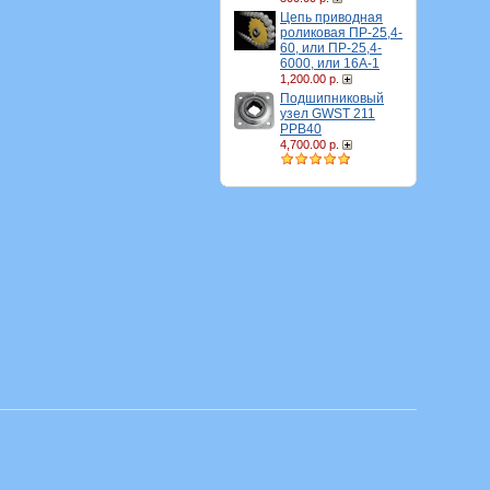
Цепь приводная
роликовая ПР-25,4-
60, или ПР-25,4-
6000, или 16A-1
1,200.00 р.
Подшипниковый
узел GWST 211
PPB40
4,700.00 р.