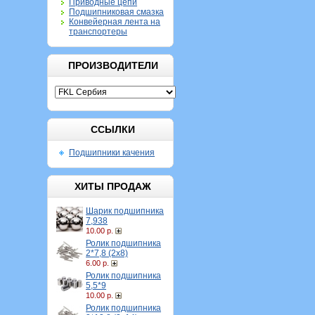
Приводные цепи
Подшипниковая смазка
Конвейерная лента на
транспортеры
ПРОИЗВОДИТЕЛИ
ССЫЛКИ
Подшипники качения
ХИТЫ ПРОДАЖ
Шарик подшипника
7,938
10.00 р.
Ролик подшипника
2*7,8 (2х8)
6.00 р.
Ролик подшипника
5,5*9
10.00 р.
Ролик подшипника