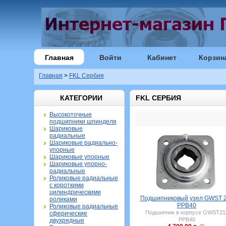
Главная
Войти
Кабинет
Корзин
Главная
>
FKL Сербия
КАТЕГОРИИ
FKL СЕРБИЯ
Высокоточные
подшипники шпинделя
Шариковые
радиальные
Шариковые радиально-
упорные
Шариковые упорные
Шариковые упорно-
радиальные
Роликовые радиальные
с короткими
цилиндрическими
Подшипниковый узел GWST 
роликами
PPB40
Роликовые радиальные
Подшипник в корпусе GWST21
сферические
PPB40
двухрядные