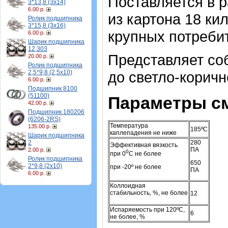
Поставляется в р
3*13,8 (3х14)
6.00 р.
из картона 18 ки
Ролик подшипника
3*15,8 (3х16)
крупных потреби
6.00 р.
Шарик подшипника
12,303
Представляет со
20.00 р.
Ролик подшипника
до светло-коричн
2,5*9,8 (2,5х10)
6.00 р.
Подшипник 8100
(51100)
Параметры см
42.00 р.
Подшипник 180206
(6206-2RS)
Температура
135.00 р.
185ºС
каплепадения не ниже
Шарик подшипника
280
2
Эффективная вязкость
ПА
2.00 р.
0
при 0
С не более
Ролик подшипника
650
2*9,8 (2х10)
при -20º не более
ПА
6.00 р.
Коллоидная
стабильность, %, не более
12
Испаряемость при 120ºС,
6
не более, %