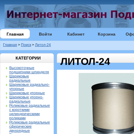
Главная
Войти
Кабинет
Корзина
Оф
Главная
>
Поиск
>
Литол-24
КАТЕГОРИИ
ЛИТОЛ-24
Высокоточные
подшипники шпинделя
Шариковые
радиальные
Шариковые радиально-
упорные
Шариковые упорные
Шариковые упорно-
радиальные
Роликовые радиальные
с короткими
цилиндрическими
роликами
Роликовые радиальные
сферические
двухрядные