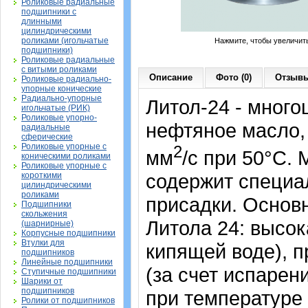
Роликовые радиальные
подшипники с
длинными
цилиндрическими
роликами (игольчатые
Нажмите, чтобы увеличит
подшипники)
Роликовые радиальные
с витыми роликами
Описание
Фото (0)
Отзывы
Роликовые радиально-
упорные конические
Радиально-упорные
Литол-24 - мног
игольчатые (РИК)
Роликовые упорно-
нефтяное масло, 
радиальные
сферические
Роликовые упорные с
2
мм
/с при 50°С.
коническими роликами
Роликовые упорные с
содержит специа
короткими
цилиндрическими
роликами
присадки. Основ
Подшипники
скольжения
Литола 24: высок
(шарнирные)
Корпусные подшипники
Втулки для
кипящей воде), п
подшипников
Линейные подшипники
(за счет испарен
Ступичные подшипники
Шарики от
подшипников
при температуре 
Ролики от подшипников