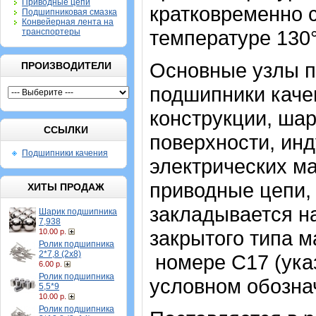
Приводные цепи
кратковременно 
Подшипниковая смазка
Конвейерная лента на
температуре 130
транспортеры
Основные узлы п
ПРОИЗВОДИТЕЛИ
подшипники каче
конструкции, шар
ССЫЛКИ
поверхности, ин
Подшипники качения
электрических ма
приводные цепи,
ХИТЫ ПРОДАЖ
закладывается н
Шарик подшипника
7,938
закрытого типа м
10.00 р.
Ролик подшипника
2*7,8 (2х8)
номере С17 (ука
6.00 р.
Ролик подшипника
условном обознач
5,5*9
10.00 р.
Ролик подшипника