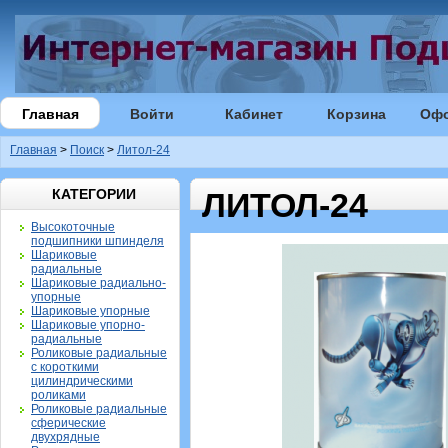
Главная
Войти
Кабинет
Корзина
Оф
Главная
>
Поиск
>
Литол-24
КАТЕГОРИИ
ЛИТОЛ-24
Высокоточные
подшипники шпинделя
Шариковые
радиальные
Шариковые радиально-
упорные
Шариковые упорные
Шариковые упорно-
радиальные
Роликовые радиальные
с короткими
цилиндрическими
роликами
Роликовые радиальные
сферические
двухрядные