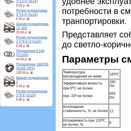
удобнее эксплуа
3*13,8 (3х14)
6.00 р.
потребности в с
Ролик подшипника
3*15,8 (3х16)
транпортировки.
6.00 р.
Шарик подшипника
12,303
Представляет со
20.00 р.
Ролик подшипника
до светло-коричн
2,5*9,8 (2,5х10)
6.00 р.
Подшипник 8100
(51100)
Параметры см
42.00 р.
Подшипник 180206
(6206-2RS)
Температура
135.00 р.
185ºС
каплепадения не ниже
Шарик подшипника
280
2
Эффективная вязкость
ПА
2.00 р.
0
при 0
С не более
Ролик подшипника
650
2*9,8 (2х10)
при -20º не более
ПА
6.00 р.
Коллоидная
стабильность, %, не более
12
Испаряемость при 120ºС,
6
не более, %