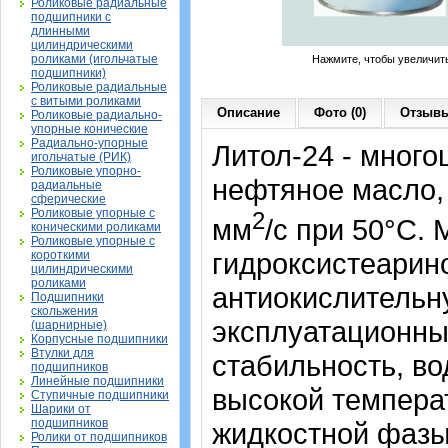
Роликовые радиальные
подшипники с
длинными
цилиндрическими
роликами (игольчатые
Нажмите, чтобы увеличит
подшипники)
Роликовые радиальные
с витыми роликами
Описание
Фото (0)
Отзывы
Роликовые радиально-
упорные конические
Радиально-упорные
Литол-24 - мног
игольчатые (РИК)
Роликовые упорно-
нефтяное масло, 
радиальные
сферические
Роликовые упорные с
2
мм
/с при 50°С.
коническими роликами
Роликовые упорные с
гидроксистеарин
короткими
цилиндрическими
роликами
антиокислительн
Подшипники
скольжения
эксплуатационны
(шарнирные)
Корпусные подшипники
Втулки для
стабильность, во
подшипников
Линейные подшипники
высокой температ
Ступичные подшипники
Шарики от
подшипников
жидкостной фазы
Ролики от подшипников