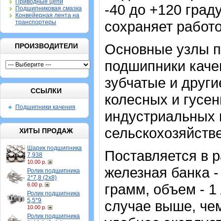
Приводные цепи
-40 до +120 град
Подшипниковая смазка
Конвейерная лента на
сохраняет работ
транспортеры
Основные узлы п
ПРОИЗВОДИТЕЛИ
подшипники каче
зубчатые и други
ССЫЛКИ
колесных и гусен
Подшипники качения
индустриальных 
сельскохозяйстве
ХИТЫ ПРОДАЖ
Шарик подшипника
Поставляется в р
7,938
10.00 р.
железная банка 
Ролик подшипника
2*7,8 (2х8)
грамм, объем - 1
6.00 р.
Ролик подшипника
5,5*9
случае выше, чем
10.00 р.
Ролик подшипника