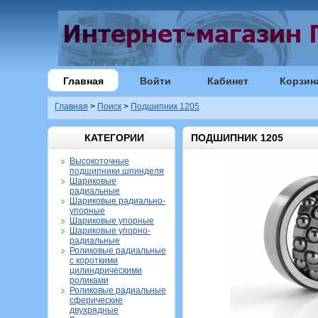
Главная
Войти
Кабинет
Корзин
Главная
>
Поиск
>
Подшипник 1205
КАТЕГОРИИ
ПОДШИПНИК 1205
Высокоточные
подшипники шпинделя
Шариковые
радиальные
Шариковые радиально-
упорные
Шариковые упорные
Шариковые упорно-
радиальные
Роликовые радиальные
с короткими
цилиндрическими
роликами
Роликовые радиальные
сферические
двухрядные