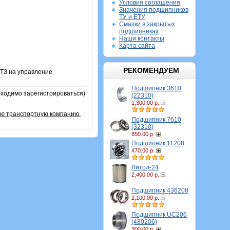
Условия соглашения
Значения подшипников
ТУ и ЕТУ
Смазки в закрытых
подшипниках
Наши контакты
Карта сайта
РЕКОМЕНДУЕМ
ХТЗ на управление
Подшипник 3610
бходимо зарегистрироваться)
(22310)
1,300.00 р.
ую транспортную компанию.
Подшипник 7610
(32310)
850.00 р.
Подшипник 11208
470.00 р.
Литол-24
2,400.00 р.
Подшипник 436208
2,100.00 р.
Подшипник UC206
(480206)
300.00 р.