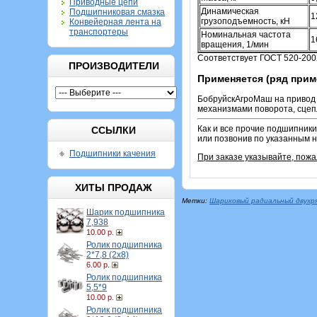
Приводные цепи
Динамическая
Подшипниковая смазка
1
грузоподъемность, кН
Конвейерная лента на
транспортеры
Номинальная частота
1
вращения, 1/мин
Соответствует ГОСТ 520-200
ПРОИЗВОДИТЕЛИ
Применяется (ряд прим
БобруйскАгроМаш на привод 
механизмами поворота, сцепл
Как и все прочие подшипники
ССЫЛКИ
или позвонив по указанным 
Подшипники качения
При заказе указывайте, пож
ХИТЫ ПРОДАЖ
Метки:
Шариковый радиальный двухр
Шарик подшипника
7,938
10.00 р.
Ролик подшипника
2*7,8 (2х8)
6.00 р.
Ролик подшипника
5,5*9
10.00 р.
Ролик подшипника