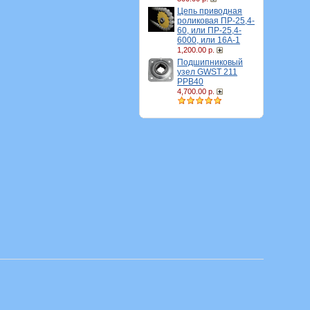
Цепь приводная
роликовая ПР-25,4-
60, или ПР-25,4-
6000, или 16A-1
1,200.00 р.
Подшипниковый
узел GWST 211
PPB40
4,700.00 р.