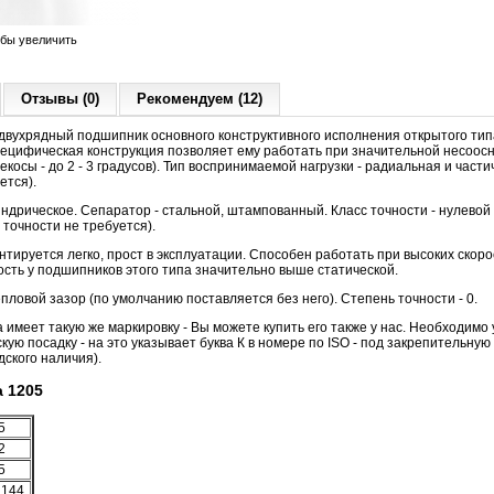
обы увеличить
Отзывы (0)
Рекомендуем (12)
вухрядный подшипник основного конструктивного исполнения открытого тип
цифическая конструкция позволяет ему работать при значительной несоосн
косы - до 2 - 3 градусов). Тип воспринимаемой нагрузки - радиальная и част
ется).
ндрическое. Сепаратор - стальной, штампованный. Класс точности - нулевой
 точности не требуется).
ируется легко, прост в эксплуатации. Способен работать при высоких скор
сть у подшипников этого типа значительно выше статической.
овой зазор (по умолчанию поставляется без него). Степень точности - 0.
 имеет такую же маркировку - Вы можете купить его также у нас. Необходимо
кую посадку - на это указывает буква К в номере по ISO - под закрепительную
дского наличия).
 1205
5
2
5
,144