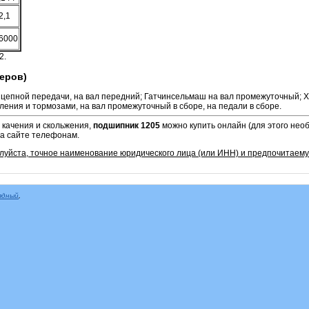
2,1
6000
2.
еров)
цепной передачи, на вал передний; Гатчинсельмаш на вал промежуточный; 
ения и тормозами, на вал промежуточный в сборе, на педали в сборе.
 качения и скольжения,
подшипник 1205
можно купить онлайн (для этого нео
на сайте телефонам.
алуйста, точное наименование юридического лица (или ИНН) и предпочитаем
ядный
,