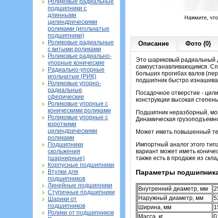
Роликовые радиальные
подшипники с
длинными
Нажмите, чт
цилиндрическими
роликами (игольчатые
подшипники)
Роликовые радиальные
Описание
Фото (0)
с витыми роликами
Роликовые радиально-
Это шариковый радиальный д
упорные конические
самоустанавливающимся. Спе
Радиально-упорные
больших прогибах валов (пере
игольчатые (РИК)
подшипник быстро изнашива
Роликовые упорно-
радиальные
Посадочное отверстие - цили
сферические
конструкции высокая степень
Роликовые упорные с
коническими роликами
Подшипник неразборный, монт
Роликовые упорные с
Динамическая грузоподъемно
короткими
цилиндрическими
Может иметь повышенный тепл
роликами
Подшипники
Импортный аналог этого типа
скольжения
вариант может иметь коничес
(шарнирные)
также есть в продаже из скла
Корпусные подшипники
Втулки для
Параметры подшипника
подшипников
Линейные подшипники
Внутренний диаметр, мм
2
Ступичные подшипники
Наружный диаметр, мм
5
Шарики от
подшипников
Ширина, мм
1
Ролики от подшипников
Масса, кг
0